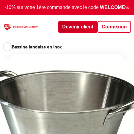
-10% sur votre 1ère commande avec le code
WELCOME
Voir 
Devenir client
Connexion
Bassine landaise en inox