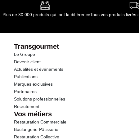
Conformément aux informations transmises
Glucides
0.5 g
par le(s) fournisseur(s) de Transgourmet
Plus de 30 000 produits qui font la différence
Tous vos produits livré
Opérations
dont Sucres
0.5 g
Protéines
19.0 g
Transgourmet
Le Groupe
Sel
0.79 g
Devenir client
Actualités et événements
Publications
Marques exclusives
Partenaires
Solutions professionnelles
Recrutement
Vos métiers
Restauration Commerciale
Boulangerie-Pâtisserie
Restauration Collective