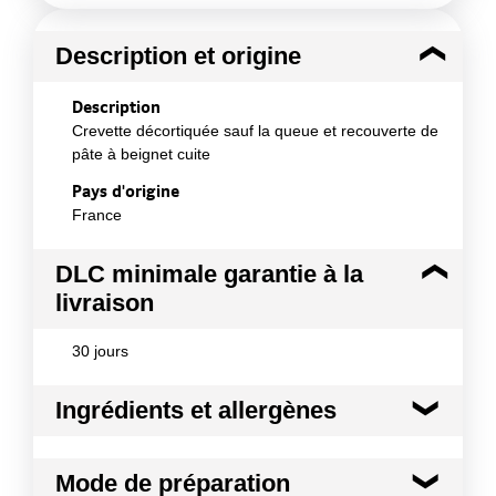
Description et origine
Description
Crevette décortiquée sauf la queue et recouverte de
pâte à beignet cuite
Pays d'origine
France
DLC minimale garantie à la
livraison
30 jours
Ingrédients et allergènes
Ingrédients :
Mode de préparation
CREVETTE (50%) (eau, sel, conservateur : E223),