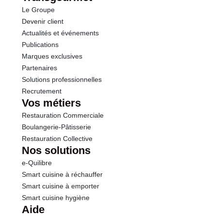
Le Groupe
Protéines
10.0 g
Devenir client
Actualités et événements
Sel
1.44 g
Publications
Marques exclusives
Partenaires
Solutions professionnelles
Recrutement
Vos métiers
Restauration Commerciale
Boulangerie-Pâtisserie
Restauration Collective
Nos solutions
e-Quilibre
Smart cuisine à réchauffer
Smart cuisine à emporter
Smart cuisine hygiène
Aide