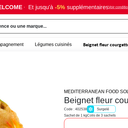
ELCOME
·
Et jusqu'à
-5%
supplémentaires
Voir conditi
ence ou une marque...
Beignet fleur courgett
mpagnement
Légumes cuisinés
MEDITERRANEAN FOOD SO
Beignet fleur co
Code : 402538
Surgelé
Sachet de 1 kg
Colis de 3 sachets