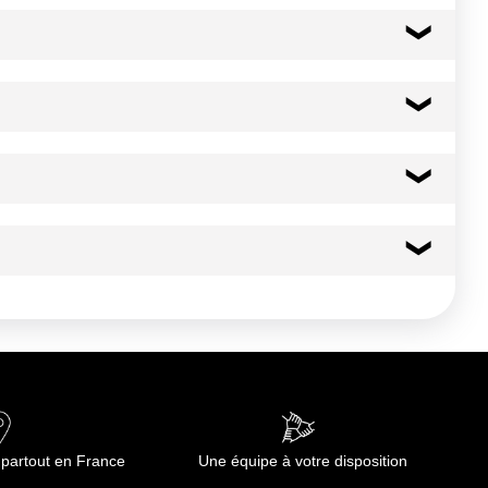
nutes. Ne jamais recongeler un produit décongelé.
271 kcal
1134 kj
17.5 g
2.00 g
24.6 g
 partout en France
Une équipe à votre disposition