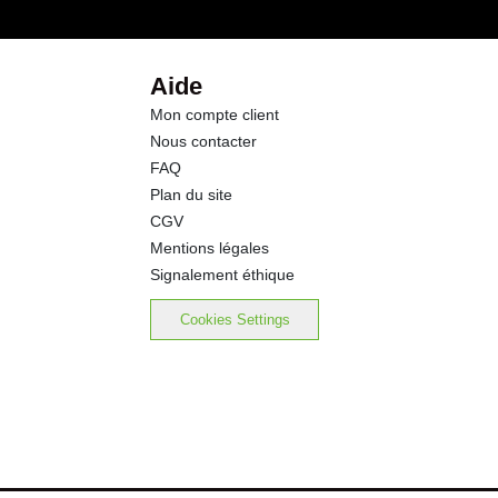
2.5 g
2.0 g
Aide
Mon compte client
3.8 g
Nous contacter
FAQ
0.80 g
Plan du site
CGV
Mentions légales
Signalement éthique
Cookies Settings