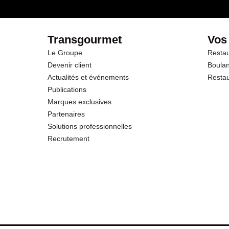
dont Sucres
Fibres
Transgourmet
Vos
Le Groupe
Restau
Protéines
Devenir client
Boulan
Actualités et événements
Restau
Sel
Publications
Marques exclusives
Partenaires
Solutions professionnelles
Recrutement