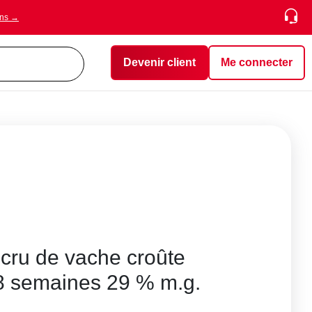
ons →
Devenir client
Me connecter
 cru de vache croûte
é 8 semaines 29 % m.g.