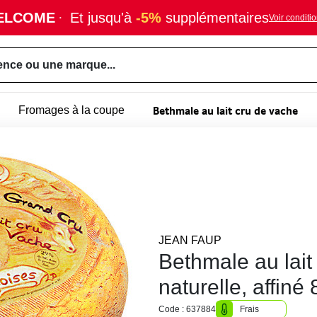
ELCOME
·
Et jusqu'à
-5%
supplémentaires
Voir conditi
ence ou une marque...
Bethmale au lait cru de vache
Fromages à la coupe
JEAN FAUP
Bethmale au lait
naturelle, affin
Code : 637884
Frais