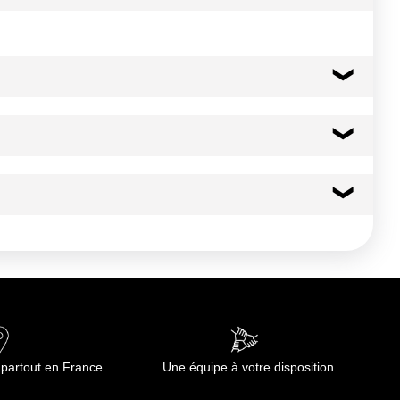
392 kcal
1641 kj
32.1 g
20.90 g
1.9 g
 partout en France
Une équipe à votre disposition
0.1 g