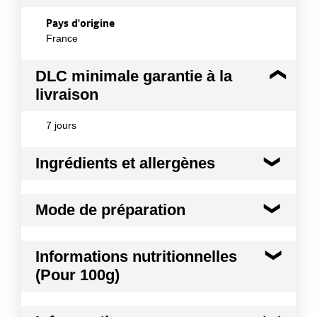
Pays d'origine
France
DLC minimale garantie à la
livraison
7 jours
Ingrédients et allergènes
Ingrédients :
Mode de préparation
Crème pasteurisée, ferments
Allergènes :
Mode de préparation :
Produit à consommer tel
Lait et produits à base de lait
Informations nutritionnelles
quel ou cuisiné
Conformément aux informations transmises
(Pour 100g)
par le(s) fournisseur(s) de Transgourmet
Opérations
Kilocalories
760 kcal