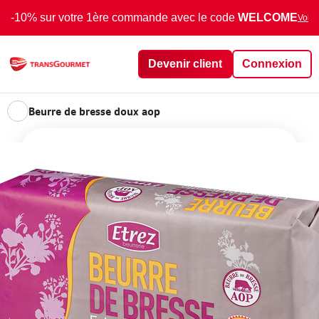
-10% sur votre 1ère commande avec le code
WELCOME
Voir 
Devenir client
Connexion
Beurre de bresse doux aop