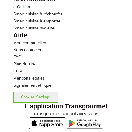
chocolat, aux amandes ou encore garnis de crème. Vous envisagez une
e-Quilibre
gamme salée ? Chausson au jambon, petits pains aux anchois et à la tomate
Smart cuisine à réchauffer
ou encore croissant au saumon séduiront vos clients.
Smart cuisine à emporter
Smart cuisine hygiène
Aide
Mon compte client
Nous contacter
FAQ
Plan du site
CGV
Mentions légales
Signalement éthique
Cookies Settings
L'application Transgourmet
Transgourmet partout avec vous !