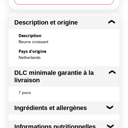
Description et origine
Description
Beurre croissant
Pays d'origine
Netherlands
DLC minimale garantie à la
livraison
7 jours
Ingrédients et allergènes
Ingrédients :
Informations nutritionnelles
BEURRE (min. 82% de matières grasses laitières)