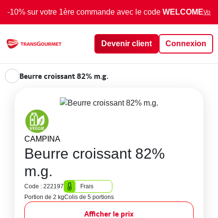
-10% sur votre 1ère commande avec le code
WELCOME
Voir 
Devenir client
Connexion
Beurre croissant 82% m.g.
CAMPINA
Beurre croissant 82%
m.g.
Code : 222197
Frais
Portion de 2 kg
Colis de 5 portions
Afficher le prix