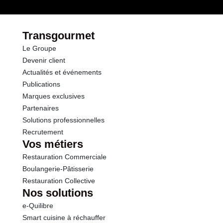
par le(s) fournisseur(s) de Transgourmet
Opérations
Protéines
0.6 g
Transgourmet
Le Groupe
Sel
0.09 g
Devenir client
Actualités et événements
Publications
Marques exclusives
Partenaires
Solutions professionnelles
Recrutement
Vos métiers
Restauration Commerciale
Boulangerie-Pâtisserie
Restauration Collective
Nos solutions
e-Quilibre
Smart cuisine à réchauffer