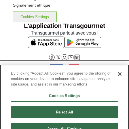
Signalement éthique
Cookies Settings
L'application Transgourmet
Transgourmet partout avec vous !
By clicking “Accept All Cookies”, you agree to the storing of
cookies on your device to enhance site navigation, analyze
Interdiction de vente de boissons alcooliques aux mineurs de
site usage, and assist in our marketing efforts.
moins de 18 ans
Cookies Settings
La preuve de majorité de l'acheteur est exigée au moment de la vente
en ligne.
Code de la santé publique, Aar.l.3342-1 et l.3353-3
Reject All
© Tous droits réservés
Accept All Cookies