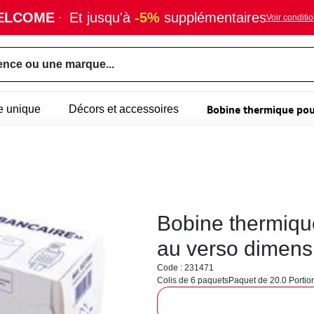
ELCOME
·
Et jusqu'à
-5%
supplémentaires
Voir conditi
ence ou une marque...
Bobine thermique pou
e unique
Décors et accessoires
Bobine thermiqu
au verso dimens
Code : 231471
Colis de 6 paquets
Paquet de 20.0 Portio