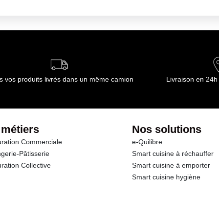
mbiante
ournisseur(s) de Transgourmet Opérations
s vos produits livrés dans un même camion
Livraison en 24h
 métiers
Nos solutions
ration Commerciale
e-Quilibre
gerie-Pâtisserie
Smart cuisine à réchauffer
ration Collective
Smart cuisine à emporter
Smart cuisine hygiène