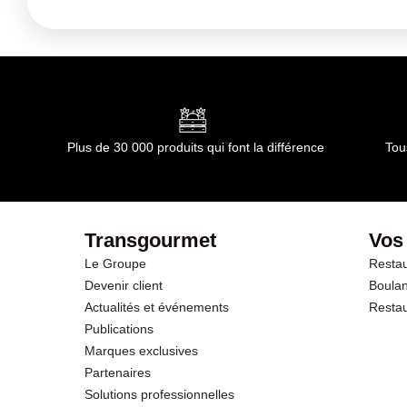
Conditions de stockage avant ouverture :
température a
Durée totale du produit :
non concerné
Conformément aux informations transmises par le(s) f
Plus de 30 000 produits qui font la différence
Tou
Transgourmet
Vos
Le Groupe
Restau
Devenir client
Boulan
Actualités et événements
Restau
Publications
Marques exclusives
Partenaires
Solutions professionnelles