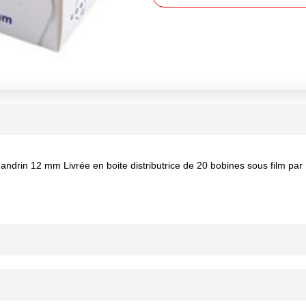
ndrin 12 mm Livrée en boite distributrice de 20 bobines sous film par 
onne lisibilité de l'impression. papier certifié FSC
ournisseur(s) de Transgourmet Opérations