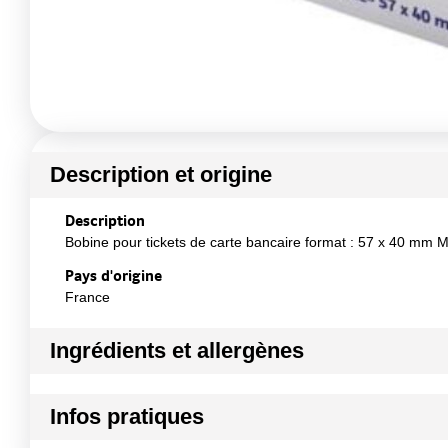
Description et origine
Description
Bobine pour tickets de carte bancaire format : 57 x 40 mm Ma
Pays d'origine
France
Ingrédients et allergènes
Ingrédients :
Infos pratiques
Papier haute sensibilité, sans bisphénol A, garantissant une b
Conformément aux informations transmises par le(s) f