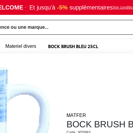
ELCOME
·
Et jusqu'à
-5%
supplémentaires
Voir conditi
ence ou une marque...
BOCK BRUSH BLEU 25CL
Materiel divers
MATFER
BOCK BRUSH B
Code : 955983