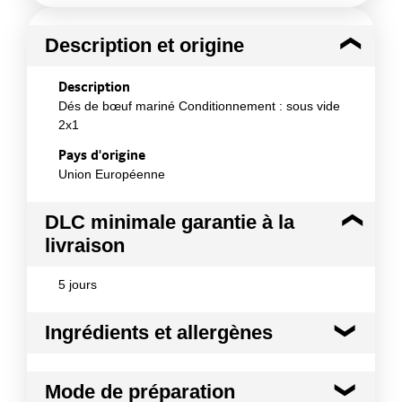
Description et origine
Description
Dés de bœuf mariné Conditionnement : sous vide
2x1
Pays d'origine
Union Européenne
DLC minimale garantie à la
livraison
5 jours
Ingrédients et allergènes
Ingrédients :
Mode de préparation
Viande bovine attendrie (90%) eau, sel, correcteur