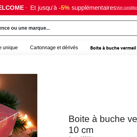
ELCOME
·
Et jusqu'à
-5%
supplémentaires
Voir conditi
ence ou une marque...
Boite à buche vermeil
e unique
Cartonnage et dérivés
Boite à buche ve
10 cm