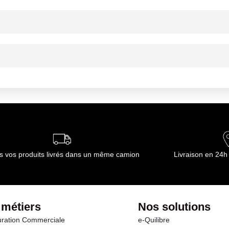
ournisseur(s) de Transgourmet Opérations
mbiante
ournisseur(s) de Transgourmet Opérations
s vos produits livrés dans un même camion
Livraison en 24h
 métiers
Nos solutions
ration Commerciale
e-Quilibre