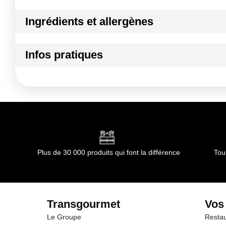
Ingrédients et allergènes
Ingrédients :
Infos pratiques
Matière : carton fibres vierges 350 gsm
Conformément aux informations transmises par le(s) f
Conditions de stockage avant ouverture :
température a
Durée totale du produit :
non concerné
Conformément aux informations transmises par le(s) f
Plus de 30 000 produits qui font la différence
Tou
Transgourmet
Vos
Le Groupe
Restau