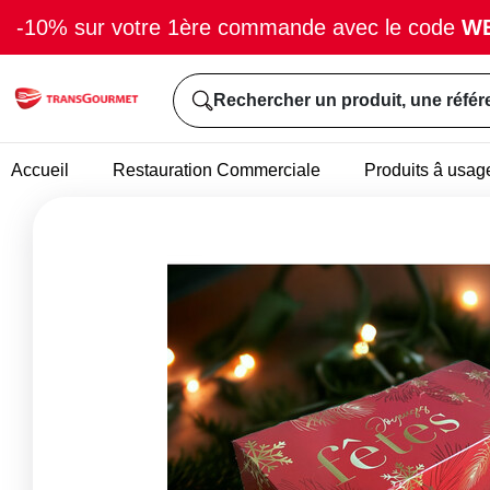
-10% sur votre 1ère commande avec le code
W
Rechercher un produit, une référ
Accueil
Restauration Commerciale
Produits â usag