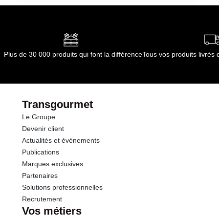
quelconque source de chaleur
Conditions de stockage après ouverture :
Nous
conseillons un stockage à l'abri du soleil ou de
quelconque source de chaleur
Durée totale du produit :
Pas de durée limitée
Plus de 30 000 produits qui font la différence
Tous vos produits livré
Conformément aux informations transmises
par le(s) fournisseur(s) de Transgourmet
Opérations
Transgourmet
Le Groupe
Devenir client
Actualités et événements
Publications
Marques exclusives
Partenaires
Solutions professionnelles
Recrutement
Vos métiers