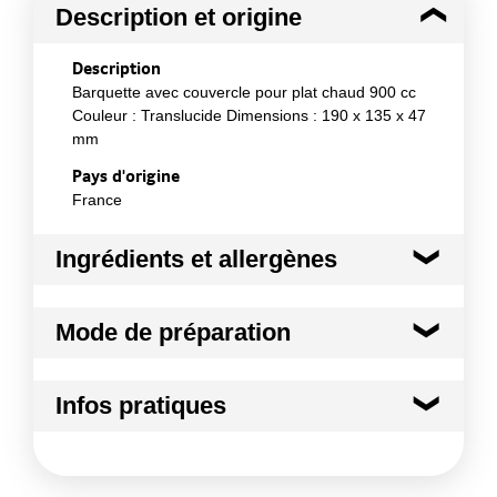
Description et origine
Description
Barquette avec couvercle pour plat chaud 900 cc
Couleur : Translucide Dimensions : 190 x 135 x 47
mm
Pays d'origine
France
Ingrédients et allergènes
Ingrédients :
Mode de préparation
PP Utilisation chaude (5)
Conformément aux informations transmises
Mode de préparation :
Contact alimentaire : Tous
par le(s) fournisseur(s) de Transgourmet
Infos pratiques
types d'aliments Température : -20°C/+130°C
Opérations
Conditions de stockage avant ouverture :
Nous
conseillons un stockage à l'abri du soleil ou de