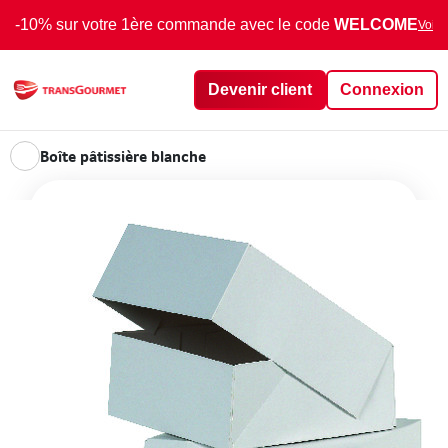
-10% sur votre 1ère commande avec le code
WELCOME
Voir 
Devenir client
Connexion
Boîte pâtissière blanche