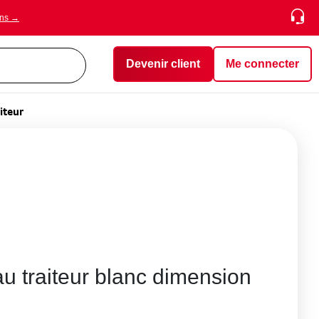
ons →
Devenir client
Me connecter
iteur
au traiteur blanc dimension