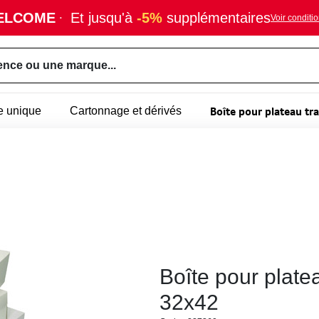
ELCOME
·
Et jusqu'à
-5%
supplémentaires
Voir conditi
ence ou une marque...
Boîte pour plateau tra
e unique
Cartonnage et dérivés
Boîte pour plate
32x42