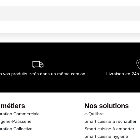
ournisseur(s) de Transgourmet Opérations
s vos produits livrés dans un même camion
Livraison en 24h
 métiers
Nos solutions
ration Commerciale
e-Quilibre
gerie-Pâtisserie
Smart cuisine à réchauffer
ration Collective
Smart cuisine à emporter
Smart cuisine hygiène