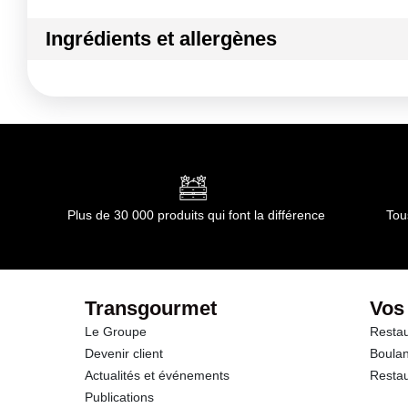
Ingrédients et allergènes
Ingrédients :
Carton
Conformément aux informations transmises par le(s) f
Plus de 30 000 produits qui font la différence
Tou
Transgourmet
Vos
Le Groupe
Restau
Devenir client
Boulan
Actualités et événements
Restau
Publications