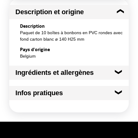
Description et origine
Description
Paquet de 10 boîtes à bonbons en PVC rondes avec
fond carton blanc ø 140 H25 mm
Pays d'origine
Belgium
Ingrédients et allergènes
Ingrédients :
Infos pratiques
Matière : PVC
Conformément aux informations transmises
Conditions de stockage avant ouverture
par le(s) fournisseur(s) de Transgourmet
:
Opérations
Température ambiante
Conditions de stockage après ouverture
:
Température ambiante
Durée totale du produit :