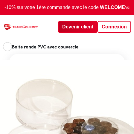
-10% sur votre 1ère commande avec le code
WELCOME
Voir 
Devenir client
Connexion
Boite ronde PVC avec couvercle