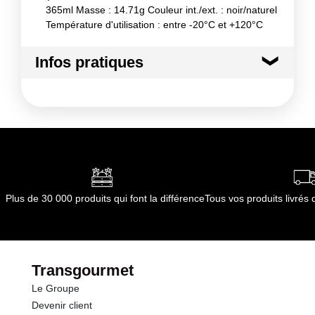
365ml Masse : 14.71g Couleur int./ext. : noir/naturel
Température d'utilisation : entre -20°C et +120°C
Infos pratiques
Conditions de stockage avant ouverture :
A l'abri
de l'humidité
Conformément aux informations transmises
par le(s) fournisseur(s) de Transgourmet
Opérations
Plus de 30 000 produits qui font la différence
Tous vos produits livré
Transgourmet
Le Groupe
Devenir client