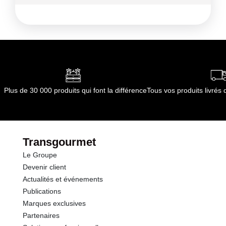
Conformément aux informations transmises
Conditions de stockage avant ouverture :
Pas
par le(s) fournisseur(s) de Transgourmet
de spécificités
Opérations
Conditions de stockage après ouverture :
Pas de
spécificités
Durée totale du produit :
Pas de date limite
d'utilisation
Conformément aux informations transmises
Plus de 30 000 produits qui font la différence
Tous vos produits livré
par le(s) fournisseur(s) de Transgourmet
Opérations
Transgourmet
Le Groupe
Devenir client
Actualités et événements
Publications
Marques exclusives
Partenaires