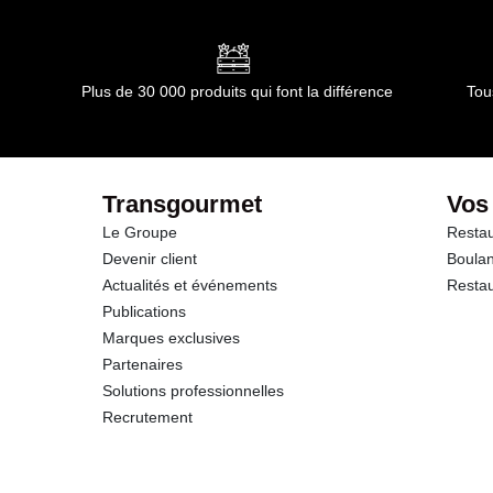
dont Acides gras saturés
Glucides
Plus de 30 000 produits qui font la différence
Tou
dont Sucres
Protéines
Transgourmet
Vos
Le Groupe
Restau
Sel
Devenir client
Boulan
Actualités et événements
Restau
Publications
Marques exclusives
Partenaires
Solutions professionnelles
Recrutement