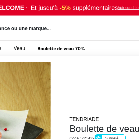
ELCOME
·
Et jusqu'à
-5%
supplémentaires
Voir conditi
ence ou une marque...
Boulette de veau 70%
s
Veau
TENDRIADE
Boulette de vea
Code : 221439
Surgelé