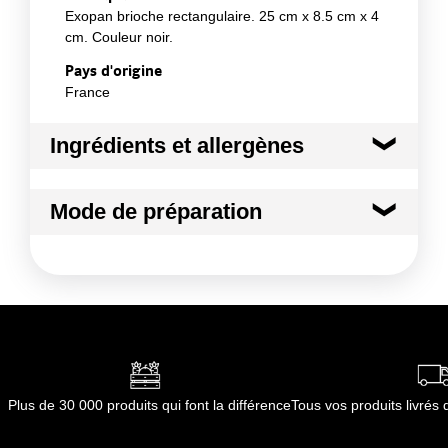
Exopan brioche rectangulaire. 25 cm x 8.5 cm x 4
cm. Couleur noir.
Pays d'origine
France
Ingrédients et allergènes
Ingrédients :
Mode de préparation
Acier anti-adhérent.
Conformément aux informations transmises
Mode de préparation :
Température maximale
par le(s) fournisseur(s) de Transgourmet
d'utilisation : 230°C.
Opérations
Plus de 30 000 produits qui font la différence
Tous vos produits livré