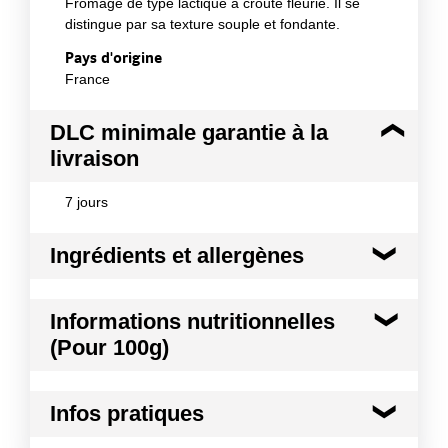
Fromage de type lactique à croûte fleurie. Il se
distingue par sa texture souple et fondante.
Pays d'origine
France
DLC minimale garantie à la
livraison
7 jours
Ingrédients et allergènes
Ingrédients :
Informations nutritionnelles
Lait de chèvre entier et cru (origine France), sel
(Pour 100g)
(origine France), présure animale (Origine France),
ferments lactiques (Origine France).
Kilocalories
353 kcal
Allergènes :
Infos pratiques
Lait et produits à base de lait
Kilojoules
1475 kj
Conformément aux informations transmises