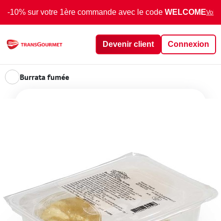
-10% sur votre 1ère commande avec le code
WELCOME
Voir 
Devenir client
Connexion
Burrata fumée