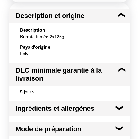
Description et origine
Description
Burrata fumée 2x125g
Pays d'origine
Italy
DLC minimale garantie à la
livraison
5 jours
Ingrédients et allergènes
Ingrédients :
Mode de préparation
LAIT pasteurisé, CREME UHT (50%), sel, présure,
correcteur d'acidité: E330. Fumage naturel. Origine