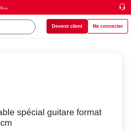
ons →
Devenir client
Me connecter
le spécial guitare format
0 cm