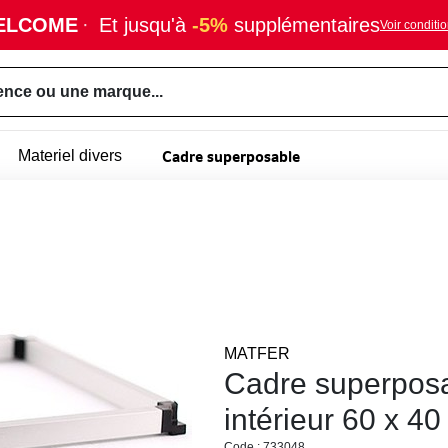
ELCOME
·
Et jusqu'à
-5%
supplémentaires
Voir conditi
ence ou une marque...
Cadre superposable
Materiel divers
MATFER
Cadre superposab
intérieur 60 x 4
Code : 733048