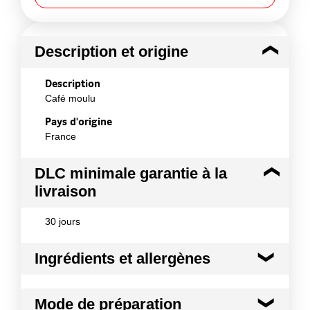
Description et origine
Description
Café moulu
Pays d'origine
France
DLC minimale garantie à la
livraison
30 jours
Ingrédients et allergènes
Ingrédients :
Mode de préparation
Café 50% Arabica / 50% Robusta moulu