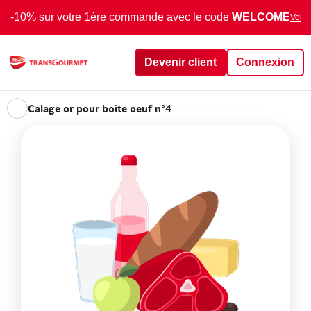
-10% sur votre 1ère commande avec le code
WELCOME
Voir 
Devenir client
Connexion
Calage or pour boîte oeuf n°4