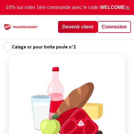
-10% sur votre 1ère commande avec le code
WELCOME
Voir 
Devenir client
Connexion
Calage or pour boîte poule n°2