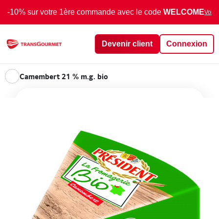
-10% sur votre 1ère commande avec le code
WELCOME
Voir 
Devenir client
Connexion
Camembert 21 % m.g. bio