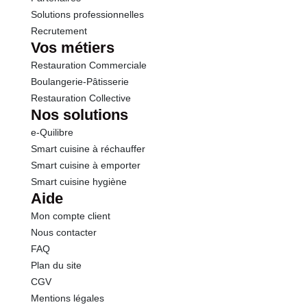
conservateurs : E210 - acide sorbique, correcteurs
Solutions professionnelles
d'acidité : acide acétique ¿ acide lactique ¿ acide
Recrutement
citrique, exhausteur de goût : E621, édulcorant :
Vos métiers
E954, colorants : E160e - E162, antioxydant : E223
(SULFITES)], trehalose*, compotée de mangue
Restauration Commerciale
1.5% [cubes de mangue, sirop de glucose / fructose
Boulangerie-Pâtisserie
(BLE), sucre, eau, correcteur d'acidité : acide
Restauration Collective
citrique], CREME fraîche épaisse 30%MG, tomate
Nos solutions
confite 1% [tomates semi-déshydratées, huile de
e-Quilibre
colza, sel, origan, ail], poitrine fumée 1% [poitrine de
Smart cuisine à réchauffer
porc (origine France), sel, conservateurs : E326 -
E250, dextrose, antioxydant : E316], MOZZARELLA
Smart cuisine à emporter
1%, préparation à base de tomate 1% [préparation à
Smart cuisine hygiène
base de tomate (tomates mi-séchées, concentré de
Aide
tomates), huile de colza, sel, origan, sucre, ail], figue
Mon compte client
1% [figue, eau, conservateur : E220 (SULFITES),
Nous contacter
E202], magret de canard fumé sans peau 1%
FAQ
[magret de canard (origine France), sel, sucre,
poivre, conservateur : E250], THON au naturel 1%
Plan du site
[THON Listao (katsuwonus pelamis, origine
CGV
Equateur), eau, sel], préparation à base de
Mentions légales