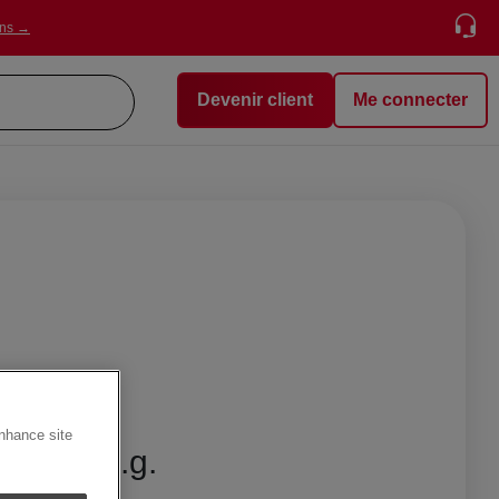
ons →
Devenir client
Me connecter
enhance site
p 28% m.g.