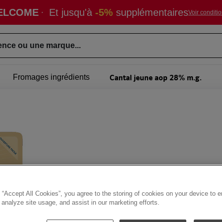
ELCOME
·
Et jusqu'à
-5%
supplémentaires
Voir conditi
ence ou une marque...
Cantal jeune aop 28% m.g.
Fromages ingrédients
LA VIE DE CHATEAU
 “Accept All Cookies”, you agree to the storing of cookies on your device to 
Cantal jeune ao
 analyze site usage, and assist in our marketing efforts.
Code : 241966
Frais