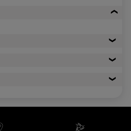
372 kcal
1556 kj
30.0 g
21.00 g
1.5 g