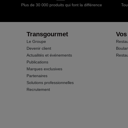
Plus de 30 000 produits qui font la différence
Tou
dont Sucres
Fibres
Transgourmet
Vos
Le Groupe
Restau
Protéines
Devenir client
Boulan
Actualités et événements
Restau
Sel
Publications
Marques exclusives
Calcium
Partenaires
Solutions professionnelles
Recrutement