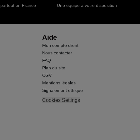
 partout en France
Une équipe à votre disposition
0.5 g
0.5 g
Aide
Mon compte client
24.0 g
Nous contacter
FAQ
1.90 g
Plan du site
CGV
760 mg
Mentions légales
Signalement éthique
Cookies Settings