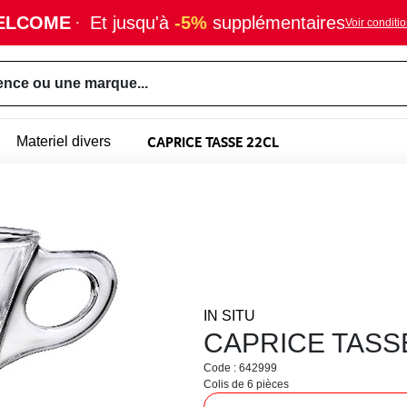
ELCOME
·
Et jusqu'à
-5%
supplémentaires
Voir conditi
ence ou une marque...
CAPRICE TASSE 22CL
Materiel divers
IN SITU
CAPRICE TASS
Code : 642999
Colis de 6 pièces