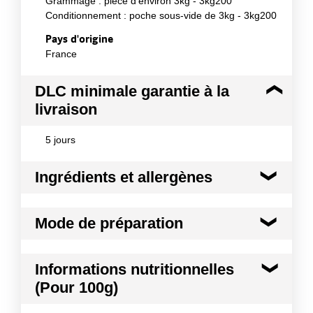
Grammage : pièce d'environ 3kg - 3kg200
Conditionnement : poche sous-vide de 3kg - 3kg200
Pays d'origine
France
DLC minimale garantie à la
livraison
5 jours
Ingrédients et allergènes
Ingrédients :
Mode de préparation
100% porc (Origine : France ou Duo D'Albion
(local))
Mode de préparation :
Conformément aux informations transmises
Cuire au four à 180°c
Informations nutritionnelles
par le(s) fournisseur(s) de Transgourmet
pendant 1h15-1h30 selon l'épaisseur. Le retourner
(Pour 100g)
Opérations
et l'arroser fréquemment durant la cuisson. Ne
jamais piquer la viande.