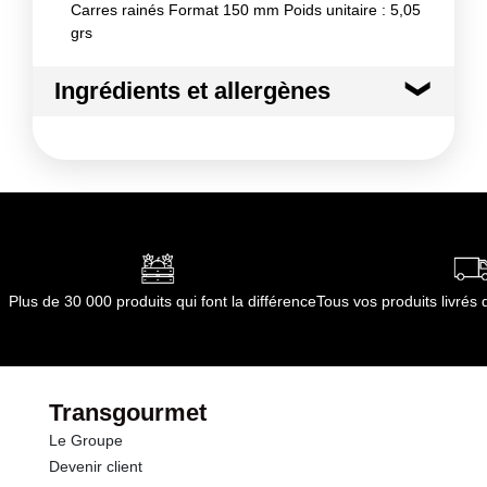
Carres rainés Format 150 mm Poids unitaire : 5,05
grs
Ingrédients et allergènes
Ingrédients :
carton : pure pâte, fibres vierges, apte au contact
alimentaire
Conformément aux informations transmises
par le(s) fournisseur(s) de Transgourmet
Opérations
Plus de 30 000 produits qui font la différence
Tous vos produits livré
Transgourmet
Le Groupe
Devenir client