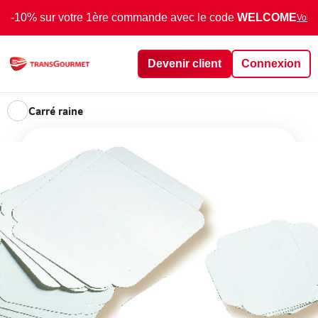
-10% sur votre 1ère commande avec le code
WELCOME
Voir 
Devenir client
Connexion
Carré raine