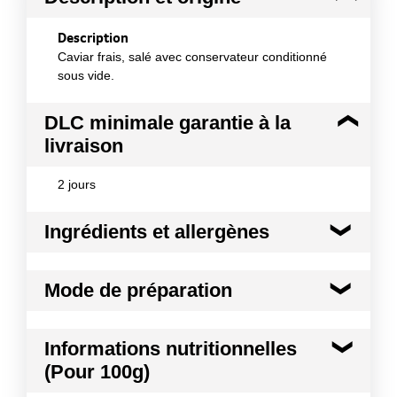
Description
Caviar frais, salé avec conservateur conditionné
sous vide.
DLC minimale garantie à la
livraison
2 jours
Ingrédients et allergènes
Ingrédients :
Mode de préparation
Oeufs d'esturgeon 95% (acipenser baerri), sel,
conservateur : E285 (0.4%)- Ne contient pas
d'OGM, n'a subi ni traitement par ionisation et
DANS UN OEUF A LA COQUE
Informations nutritionnelles
traitement thermique.
Mode de préparation :
PRÊT A CONSOMMER
(Pour 100g)
Allergènes :
Poissons et produits à base de poissons