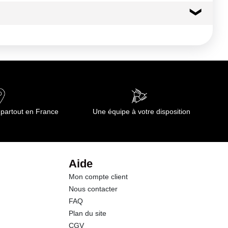
1066 kj
de températures
16.0 g
6.00 g
1.0 g
 partout en France
Une équipe à votre disposition
0.8 g
26.7 g
Aide
Mon compte client
3.70 g
Nous contacter
FAQ
Plan du site
CGV