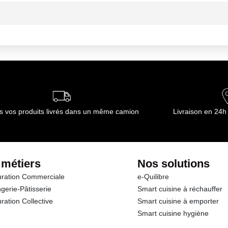
tre -2°C et +2°C dans leur conditionnement d¿origine sans variation 
ournisseur(s) de Transgourmet Opérations
s vos produits livrés dans un même camion
Livraison en 24h
 métiers
Nos solutions
ration Commerciale
e-Quilibre
gerie-Pâtisserie
Smart cuisine à réchauffer
ration Collective
Smart cuisine à emporter
Smart cuisine hygiène