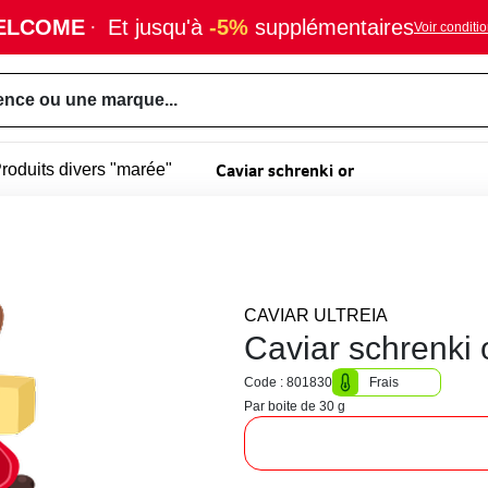
ELCOME
·
Et jusqu'à
-5%
supplémentaires
Voir conditi
ence ou une marque...
Caviar schrenki or
roduits divers "marée"
CAVIAR ULTREIA
Caviar schrenki 
Code : 801830
Frais
Par boite de 30 g