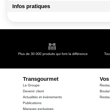
Infos pratiques
Kilojoules
Conditions de stockage avant ouverture :
A conserver en
Durée totale du produit :
90
Matières grasses
Conformément aux informations transmises par le(s) f
dont Acides gras saturés
Glucides
Plus de 30 000 produits qui font la différence
Tou
dont Sucres
Protéines
Transgourmet
Vos
Le Groupe
Restau
Sel
Devenir client
Boulan
Actualités et événements
Restau
Publications
Marques exclusives