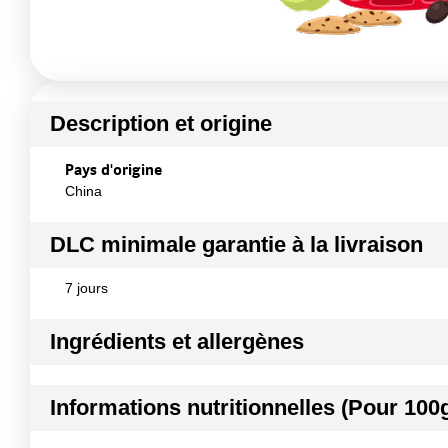
Description et origine
Pays d'origine
China
DLC minimale garantie à la livraison
7 jours
Ingrédients et allergènes
Ingrédients :
Informations nutritionnelles (Pour 100
Œufs d¿esturgeons Acipenser Baerii, sel, conservateur : E2
Conformément aux informations transmises par le(s) f
Kilocalories