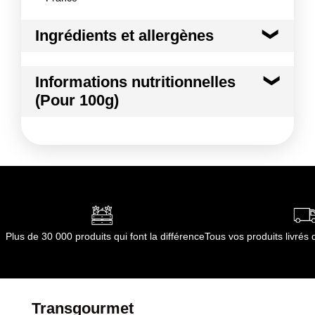
Ingrédients et allergènes
Ingrédients :
Informations nutritionnelles
Cerfeuil
(Pour 100g)
Conformément aux informations transmises
par le(s) fournisseur(s) de Transgourmet
Kilocalories
35 kcal
Opérations
Kilojoules
146 kj
Matières grasses
0.6 g
dont Acides gras saturés
0.22 g
Plus de 30 000 produits qui font la différence
Tous vos produits livré
Glucides
3.6 g
dont Sucres
0.6 g
Transgourmet