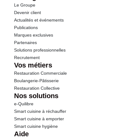
Le Groupe
Fibres
2.5 g
Devenir client
Actualités et événements
Protéines
3.7 g
Publications
Marques exclusives
Sel
0.04 g
Partenaires
Solutions professionnelles
Recrutement
Vos métiers
Restauration Commerciale
Boulangerie-Pâtisserie
Restauration Collective
Nos solutions
e-Quilibre
Smart cuisine à réchauffer
Smart cuisine à emporter
Smart cuisine hygiène
Aide