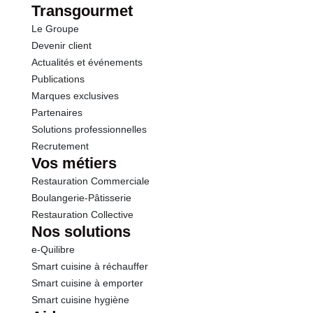
Transgourmet
Traces de fruits à coques
Conformément aux informations transmises
Le Groupe
Protéines
13.0 g
par le(s) fournisseur(s) de Transgourmet
Devenir client
Opérations
Actualités et événements
Sel
2.00 g
Publications
Marques exclusives
Sodium
0.80 g
Partenaires
Solutions professionnelles
Recrutement
Vos métiers
Restauration Commerciale
Boulangerie-Pâtisserie
Restauration Collective
Nos solutions
e-Quilibre
Smart cuisine à réchauffer
Smart cuisine à emporter
Smart cuisine hygiène