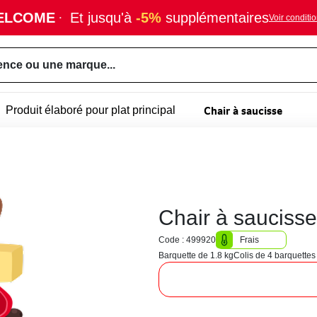
ELCOME
·
Et jusqu'à
-5%
supplémentaires
Voir conditi
ence ou une marque...
Chair à saucisse
Produit élaboré pour plat principal
Chair à saucisse
Code : 499920
Frais
Barquette de 1.8 kg
Colis de 4 barquettes