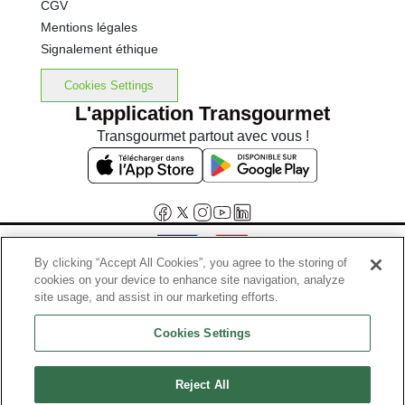
CGV
Mentions légales
Signalement éthique
Cookies Settings
L'application Transgourmet
Transgourmet partout avec vous !
By clicking “Accept All Cookies”, you agree to the storing of
cookies on your device to enhance site navigation, analyze
Interdiction de vente de boissons alcooliques aux mineurs de
site usage, and assist in our marketing efforts.
moins de 18 ans
Cookies Settings
La preuve de majorité de l'acheteur est exigée au moment de la vente
en ligne.
Code de la santé publique, Aar.l.3342-1 et l.3353-3
Reject All