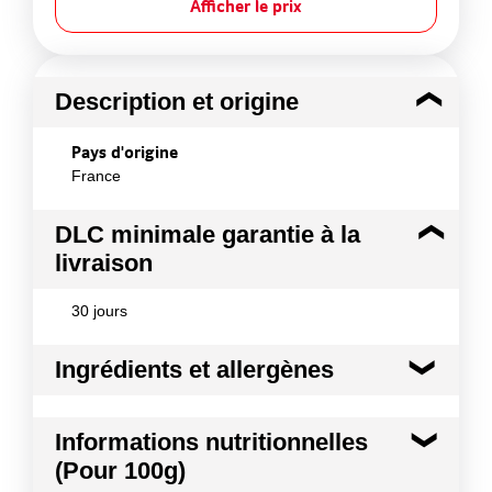
Afficher le prix
Description et origine
Pays d'origine
France
DLC minimale garantie à la
livraison
30 jours
Ingrédients et allergènes
Ingrédients :
Informations nutritionnelles
sauce 52% (eau, concentré de tomates 3,3%,
(Pour 100g)
amidon transformé de maïs, huile de colza, vin
blanc, sucre, sel, coriandre, jus concentré de carotte