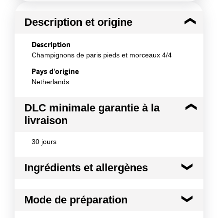
Description et origine
Description
Champignons de paris pieds et morceaux 4/4
Pays d'origine
Netherlands
DLC minimale garantie à la
livraison
30 jours
Ingrédients et allergènes
Ingrédients :
Mode de préparation
Champignons, eau, sel, acidifiant E330, antioxydant
E300