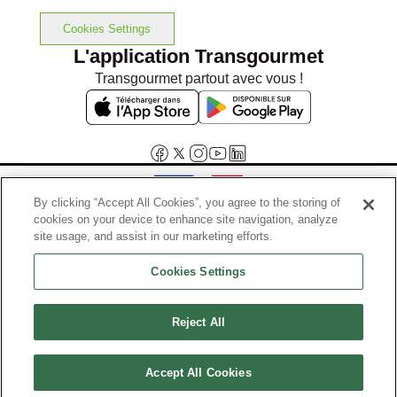
Cookies Settings
L'application Transgourmet
Transgourmet partout avec vous !
By clicking “Accept All Cookies”, you agree to the storing of
cookies on your device to enhance site navigation, analyze
Interdiction de vente de boissons alcooliques aux mineurs de
site usage, and assist in our marketing efforts.
moins de 18 ans
Cookies Settings
La preuve de majorité de l'acheteur est exigée au moment de la vente
en ligne.
Code de la santé publique, Aar.l.3342-1 et l.3353-3
Reject All
© Tous droits réservés
Accept All Cookies