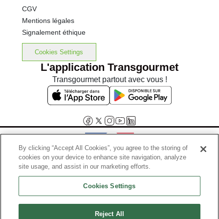
CGV
Mentions légales
Signalement éthique
Cookies Settings
L'application Transgourmet
Transgourmet partout avec vous !
By clicking “Accept All Cookies”, you agree to the storing of
cookies on your device to enhance site navigation, analyze
Interdiction de vente de boissons alcooliques aux mineurs de
site usage, and assist in our marketing efforts.
moins de 18 ans
Cookies Settings
La preuve de majorité de l'acheteur est exigée au moment de la vente
en ligne.
Code de la santé publique, Aar.l.3342-1 et l.3353-3
Reject All