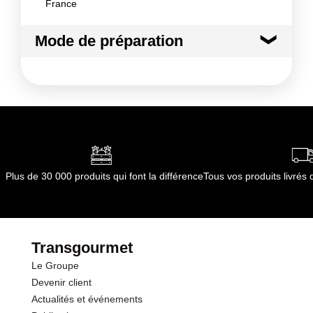
France
Mode de préparation
À déguster en accompagnement de quelques
fruits de mer. Il saura tout aussi bien se faire
remarquer sur une entrée fine d'écrevisses en
sauce, ou encore sur une nage de pétoncles.
Mode de préparation :
Température de service :
Frais entre 10 et 12 degrés.
Plus de 30 000 produits qui font la différence
Tous vos produits livré
Transgourmet
Le Groupe
Devenir client
Actualités et événements