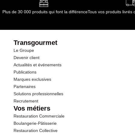
par le(s) fournisseur(s) de Transgourmet
Glucides
2.0 g
Opérations
Plus de 30 000 produits qui font la différence
Tous vos produits livré
dont Sucres
0.5 g
Protéines
24.0 g
Transgourmet
Le Groupe
Sel
1.80 g
Devenir client
Actualités et événements
Publications
Marques exclusives
Partenaires
Solutions professionnelles
Recrutement
Vos métiers
Restauration Commerciale
Boulangerie-Pâtisserie
Restauration Collective