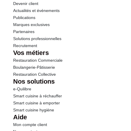
Devenir client
Actualités et événements
Sel
0.22 g
Publications
Marques exclusives
Sodium
0.09 g
Partenaires
Solutions professionnelles
Recrutement
Vos métiers
Restauration Commerciale
Boulangerie-Pâtisserie
Restauration Collective
Nos solutions
e-Quilibre
Smart cuisine à réchauffer
Smart cuisine à emporter
Smart cuisine hygiène
Aide
Mon compte client