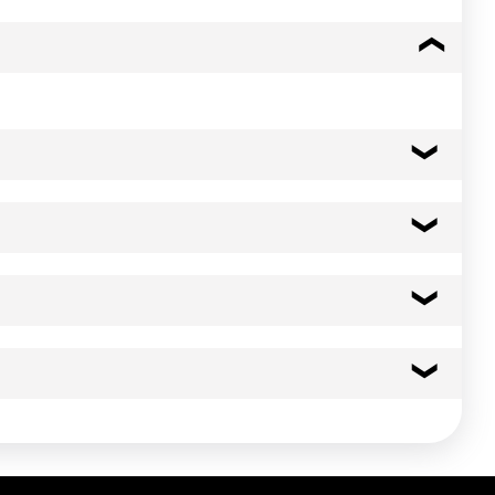
anzanie s'agrémente de belles notes florales.
555 kcal
2322 kj
s odeur. Température de stockage: 12 - 20 °C
s odeur. Température de stockage: 12 - 20 °C
46.9 g