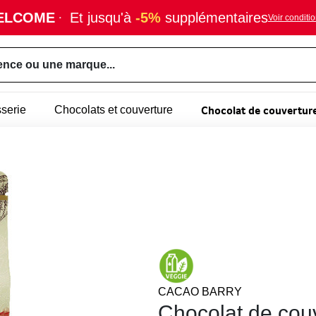
ELCOME
·
Et jusqu'à
-5%
supplémentaires
Voir conditi
ence ou une marque...
Chocolat de couverture
sserie
Chocolats et couverture
CACAO BARRY
Chocolat de couv