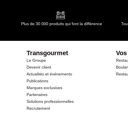
Conformément aux informations transmises par le(s) f
Glucides
Fibres
Plus de 30 000 produits qui font la différence
Tou
Protéines
Sodium
Transgourmet
Vos
Le Groupe
Restau
Devenir client
Boulan
Actualités et événements
Restau
Publications
Marques exclusives
Partenaires
Solutions professionnelles
Recrutement