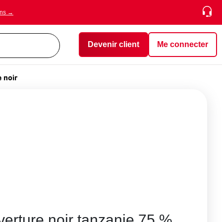
ons →
Devenir client
Me connecter
 noir
erture noir tanzanie 75 %