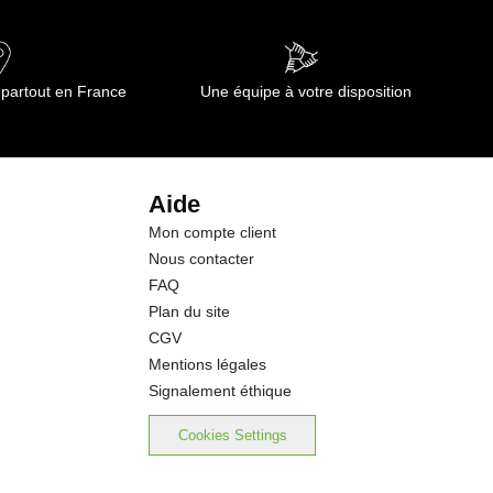
25.1 g
13.0 g
 partout en France
Une équipe à votre disposition
8.1 g
0.01 g
Aide
Mon compte client
Nous contacter
FAQ
Plan du site
CGV
Mentions légales
Signalement éthique
Cookies Settings