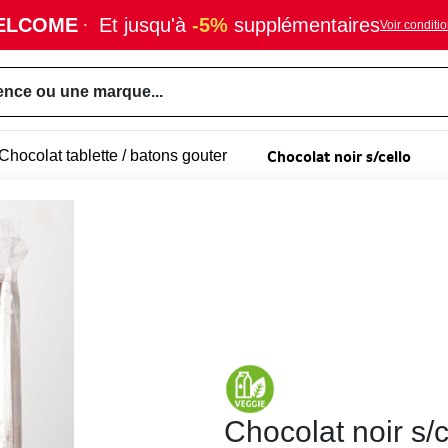
ELCOME
·
Et jusqu'à
-5%
supplémentaires
Voir conditi
ence ou une marque...
Chocolat noir s/cello
Chocolat tablette / batons gouter
Chocolat noir s/c