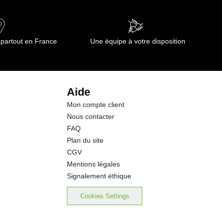
14.00 g
62.0 g
 partout en France
Une équipe à votre disposition
59.0 g
6.9 g
Aide
Mon compte client
5.4 g
Nous contacter
FAQ
0.01 g
Plan du site
CGV
0.00 g
Mentions légales
Signalement éthique
Cookies Settings