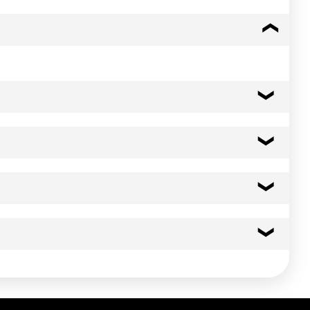
477 kcal
1994 kj
s
23.0 g