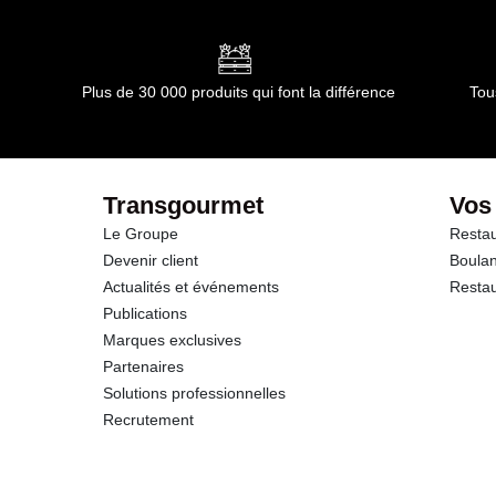
Conformément aux informations transmises par le(s) f
dont Acides gras saturés
Glucides
Plus de 30 000 produits qui font la différence
Tou
dont Sucres
Fibres
Transgourmet
Vos
Le Groupe
Restau
Protéines
Devenir client
Boulan
Actualités et événements
Restau
Sel
Publications
Marques exclusives
Sodium
Partenaires
Solutions professionnelles
Recrutement