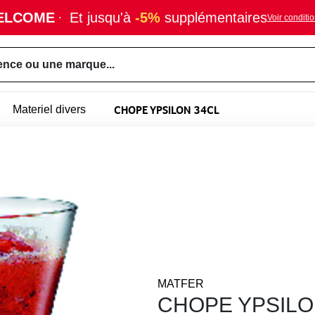
ELCOME
·
Et jusqu'à
-5%
supplémentaires
Voir conditi
ence ou une marque...
CHOPE YPSILON 34CL
Materiel divers
MATFER
CHOPE YPSILO