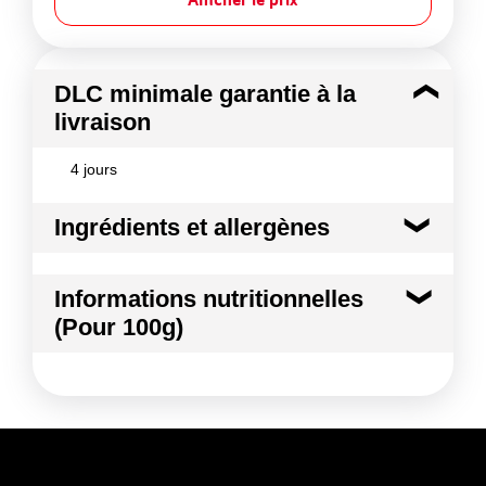
DLC minimale garantie à la
livraison
4 jours
Ingrédients et allergènes
Ingrédients :
Informations nutritionnelles
Citron jaune
(Pour 100g)
Conformément aux informations transmises
par le(s) fournisseur(s) de Transgourmet
Kilocalories
13 kcal
Opérations
Kilojoules
53 kj
Matières grasses
0.5 g