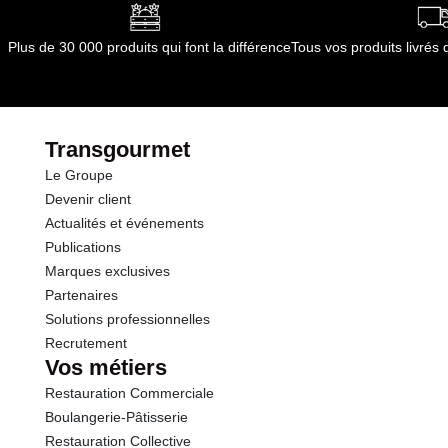
dont Acides gras saturés
0.01 g
Plus de 30 000 produits qui font la différence
Tous vos produits livré
Glucides
1.6 g
dont Sucres
0.8 g
Transgourmet
Le Groupe
Protéines
0.5 g
Devenir client
Actualités et événements
Sel
0.02 g
Publications
Marques exclusives
Partenaires
Solutions professionnelles
Recrutement
Vos métiers
Restauration Commerciale
Boulangerie-Pâtisserie
Restauration Collective