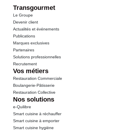
dont Sucres
0.0 g
Transgourmet
Le Groupe
Fibres
0.0 g
Devenir client
Actualités et événements
Protéines
0.1 g
Publications
Marques exclusives
Sel
0.00 g
Partenaires
Solutions professionnelles
Recrutement
Sodium
0.10 g
Vos métiers
Restauration Commerciale
Boulangerie-Pâtisserie
Restauration Collective
Nos solutions
e-Quilibre
Smart cuisine à réchauffer
Smart cuisine à emporter
Smart cuisine hygiène