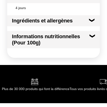
4 jours
Ingrédients et allergènes
Ingrédients :
Informations nutritionnelles
CITRONELLE
(Pour 100g)
Conformément aux informations transmises
par le(s) fournisseur(s) de Transgourmet
Kilocalories
6 kcal
Opérations
Kilojoules
26 kj
Matières grasses
0.1 g
dont Acides gras saturés
0.10 g
Plus de 30 000 produits qui font la différence
Tous vos produits livré
Glucides
1.2 g