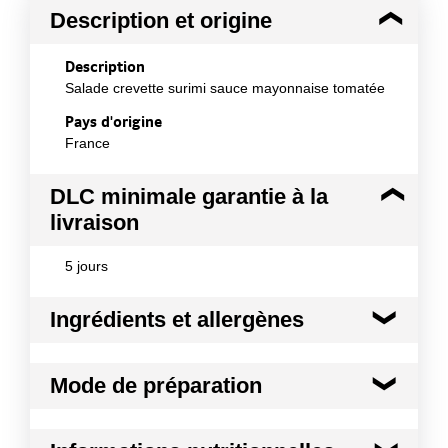
Description et origine
Description
Salade crevette surimi sauce mayonnaise tomatée
Pays d'origine
France
DLC minimale garantie à la
livraison
5 jours
Ingrédients et allergènes
Ingrédients :
Mode de préparation
CREVETTES 26%(crevettes cuites, sel),
pamplemousse 24% (segment de pamplemousse,
eau, sucre), surimi 22% (eau, chair de POISSONS,
Mode de préparation :
Produit à consommer en