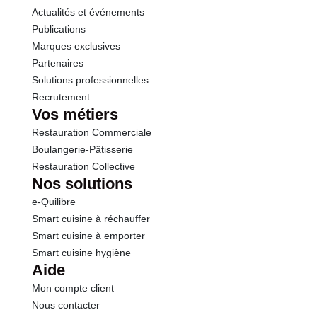
Conformément aux informations transmises
Actualités et événements
Sel
1.50 g
par le(s) fournisseur(s) de Transgourmet
Publications
Opérations
Marques exclusives
Partenaires
Solutions professionnelles
Recrutement
Vos métiers
Restauration Commerciale
Boulangerie-Pâtisserie
Restauration Collective
Nos solutions
e-Quilibre
Smart cuisine à réchauffer
Smart cuisine à emporter
Smart cuisine hygiène
Aide
Mon compte client
Nous contacter